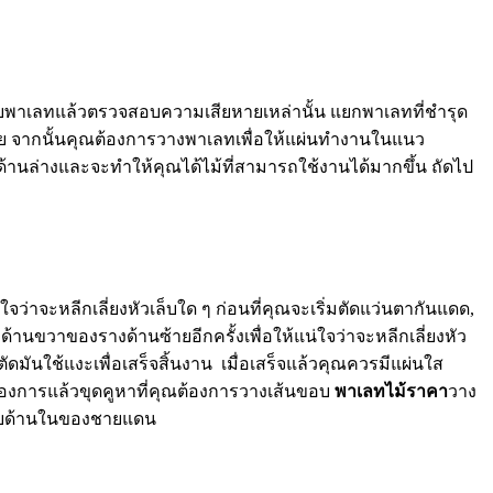
กับพาเลทแล้วตรวจสอบความเสียหายเหล่านั้น แยกพาเลทที่ชำรุด
ม่น้อย จากนั้นคุณต้องการวางพาเลทเพื่อให้แผ่นทำงานในแนว
้านล่างและจะทำให้คุณได้ไม้ที่สามารถใช้งานได้มากขึ้น ถัดไป
่าจะหลีกเลี่ยงหัวเล็บใด ๆ ก่อนที่คุณจะเริ่มตัดแว่นตากันแดด,
านขวาของรางด้านซ้ายอีกครั้งเพื่อให้แน่ใจว่าจะหลีกเลี่ยงหัว
ดมันใช้แงะเพื่อเสร็จสิ้นงาน เมื่อเสร็จแล้วคุณควรมีแผ่นใส
้องการแล้วขุดคูหาที่คุณต้องการวางเส้นขอบ
พาเลทไม้ราคา
วาง
ับขอบด้านในของชายแดน