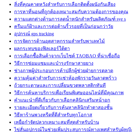
สิ่งที่คุณคาดหวังสำหรับการเลือกติดตั้งผนังกันเสียง
การหาที่นอนที่ถูกต้องเหมาะสมกับความต้องการของคุณ
ความแตกต่างด้านการลดน้ำหนักสำหรับผลิตภัณฑ์ sye s
ครีมแก้ฝ้าและการต่อต้านริ้วรอยที่เป็นก่อนกว่าวัย
อุปกรณ์ gps tracking
การจัดการด้านอุตสาหกรรมสำหรับพาเลทไม้
ผลกระทบของฟิลเลอร์ใต้ตา
การเลือกซื้อสินค้าจากเว็บไซต์ TAOBAO ที่น่าเชื่อถือ
วิธีการซ่อมแซมและบำรุงรักษาสายยาง
ช่างภาพผู้ประกอบการค้าปลีกผู้ช่วยฝ่ายการตลาด
ความคุ้มค่าสำหรับการเช่าห้องพักรายวันลาดพร้าว
ถ้วยกระดาษและการเปลี่ยนขวดพลาสติกทันที
วิธีการค้นหาบริการเพื่อเรียนพิเศษออนไลน์ที่มีคุณภาพ
คำแนะนำที่ดีเกี่ยวกับกาเลือกคลินิกเสริมหน้าอก
รายละเอียดเกี่ยวกับการค้นหาคลินิกทำตาสองชั้น
วิธีหาร้านพวงหรีดที่ดีสำหรับทุกโอกาส
เหยื่อกำจัดปลวกเหมาะสมที่สุดสำหรับบ้าน
ไข่สั่นอุปกรณ์ในช่วยเพิ่มประสบการณ์ทางเพศสำหรับผู้หญิ