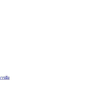
ารฝัง