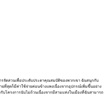
การจัดสวนเพื่อประดับประดาคุณสมบัติของพวกเขา ฉันสนุกกับ
ยที่สุดก็มีค่าใช้จ่ายค่อนข้างแพงเนื่องจากอุปกรณ์เพิ่มขึ้นอย่าง
าสำหรับโครงการนับไม่ถ้วนเนื่องจากมีสามแห่งในเมืองที่ฉันสามารถ