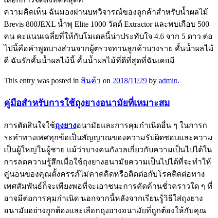
ความคิดเห็น ฉันมองผ่านบทวิจารณ์ของลูกค้าสำหรับน้ำผลไม้
Brevis 800JEXL น้ำพุ Elite 1000 วัตต์ Extractor และพบเกือบ 500
คน คะแนนเฉลี่ยที่ให้กับโมเดลนี้น่าประทับใจ 4.6 จาก 5 ดาว ต่อ
ไปนี้คือคำพูดบางส่วนจากผู้ตรวจทานลูกค้าบางราย คั้นน้ำผลไม้
ดี ฉันรักคั้นน้ำผลไม้นี้ คั้นน้ำผลไม้ที่ดีที่สุดที่ฉันเคยมี
This entry was posted in
สินค้า
on
2018/11/29
by
admin
.
คู่มือสำหรับการใช้ถุงยางอนามัยที่เหมาะสม
การตัดสินใจใช้
ถุงยาง
อนามัยและการคุมกำเนิดอื่น ๆ ในการก
ระทำทางเพศทุกข้อเป็นสัญญาณของความรับผิดชอบและความ
เป็นผู้ใหญ่ในผู้ชาย แม้ว่าบางคนกังวลเกี่ยวกับความเป็นไปได้ใน
การลดความรู้สึกเมื่อใช้ถุงยางอนามัยความเป็นไปได้ที่จะทำให้
คู่นอนของคุณตั้งครรภ์ไม่คาดคิดหรือติดต่อกับโรคติดต่อทาง
เพศสัมพันธ์ก็จะเพียงพอที่จะเอาชนะการคัดค้านชั่วคราวใด ๆ ที่
อาจมีต่อการคุมกำเนิด นอกจากนี้หลังจากเรียนรู้วิธีใส่ถุงยาง
อนามัยอย่างถูกต้องและเลือกถุงยางอนามัยที่ถูกต้องให้กับคุณ