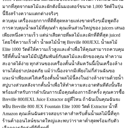
มากที่สุดจากผลไม้และผักดังนั้นมอเตอร์ขนาด 1,000 วัตต์ในรุ่น
นี้จึงสร้างความแตกต่างจริงๆ
ควบคุม เครื่องแยกกากที่ดีที่สุดหลายแห่งขาดจริงๆเมื่อพูดถึง
การควบคุมน้ำผลไม้ที่คุณทำ คุณเห็นส่วนใหญ่ของ juicers เสนอ
เพียงหนึ่งความเร็ว แต่น่าเสียดายที่ผลไม้และผักที่ดีที่สุด juiced
โดยใช้ความเร็วต่ำ น้ำผลไม้น้ำพุ Breville 800JEXL น้ำผลไม้
Elite 1000 วัตต์ให้ความเร็วสูงและต่ำเพื่อให้คุณสามารถควบคุม
วิธีที่คั้นน้ำผลไม้มีปฏิสัมพันธ์กับผลไม้และผักของคุณ ทำความ
สะอาดได้ง่าย ทุกส่วนของเครื่องคั้นน้ำส้มควันนี้เป็นเครื่องล้าง
จานได้อย่างปลอดภัย แม้ว่าเนื่องจากมีเพียงไม่กี่ส่วนฉันขอ
แนะนำเพียงแค่ใส่เครื่องคั้นน้ำผลไม้นี้ลงในอ่างล้างจานด้วยน้ำ
สบู่บางส่วนหลังจากคั้นน้ำเพื่อให้ทำความสะอาดทันทีดังนั้นจึง
พร้อมสำหรับการดำเนินการเมื่อคุณต้องการอีกครั้ง คุณควรซื้อ
Breville 800JEXL Juice Extractor อยู่ที่ไหน ถ้าฉันเป็นคุณฉันจะ
หยิบ Breville 800 JEX Fountain Elite 1000 วัตต์ Extractor น้ำที่
Amazon คุณเห็นฉันตรวจสอบราคาสำหรับคั้นน้ำผลไม้นี้ที่ทุก
ร้านค้าออนไลน์ขนาดใหญ่และพบว่าราคาต่ำสุดพร้อมกับตัว
เลือกการจัดส่งที่ดีที่สุดที่