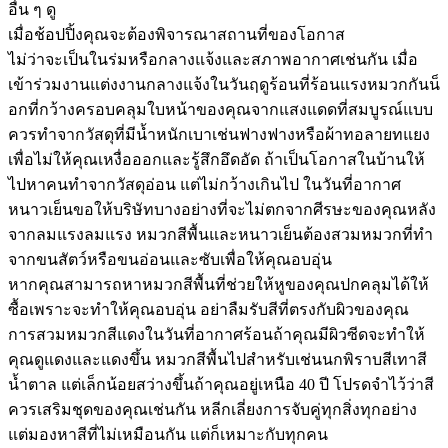
อื่น ๆ ดู
เมื่อช้อปปิ้งคุณจะต้องพิจารณาสถานที่ของโอกาส
ไม่ว่าจะเป็นในร่มหรือกลางแจ้งและสภาพอากาศเช่นกัน เมื่อ
เข้าร่วมงานแต่งงานกลางแจ้งในวันฤดูร้อนที่ร้อนแรงหมวกกันน็
อกที่กว้างครอบคลุมใบหน้าของคุณจากแสงแดดที่สมบูรณ์แบบ
ควรทำจากวัสดุที่มีน้ำหนักเบาเช่นฟางฟางหรือผ้าทอลายทแยง
เพื่อไม่ให้คุณเหงื่อออกและรู้สึกอึดอัด ถ้าเป็นโอกาสในบ้านให้
ไปหาคนทำจากวัสดุอ่อน แต่ไม่กว้างเกินไป ในวันที่อากาศ
หนาวเย็นขอให้บริษัทบางอย่างที่จะไม่ตกจากศีรษะของคุณหลัง
จากลมแรงลมแรง หมวกสีพื้นและหนาวเย็นต้องสวมหมวกที่ทำ
จากขนสัตว์หรือขนอ่อนและซับเพื่อให้คุณอบอุ่น
หากคุณสามารถหาหมวกสีพื้นที่ช่วยให้หูของคุณปกคลุมได้ให้
ซื้อเพราะจะทำให้คุณอบอุ่น อย่าลืมรับสีที่ตรงกับผิวของคุณ
การสวมหมวกสีแดงในวันที่อากาศร้อนถ้าคุณมีผิวซีดจะทำให้
คุณดูแดงและแดงขึ้น หมวกสีพื้นไปสำหรับเช่นนกพิราบสีเทาสี
น้ำตาล แต่เล็กน้อยสว่างขึ้นถ้าคุณอยู่เหนือ 40 ปี โปรดจำไว้ว่าสี
ควรเสริมชุดของคุณเช่นกัน หลีกเลี่ยงการจับคู่ทุกสิ่งทุกอย่าง
แต่มองหาสีที่ไม่เหมือนกัน แต่ก็เหมาะกับทุกคน